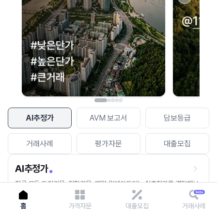
이용에 불편을 드려 죄송합니다.
다시 시도
AI추정가
AVM 보고서
담보등급
거래사례
평가자문
대출모집
AI추정가
전국 모든 토지건물, 집합건물, 매월 업데이트되는 AI추정가를 경험해보
세요.
홈
가격자문
대출모집
거래사례