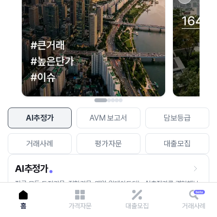
이용에 불편을 드려 죄송합니다.
다시 시도
AI추정가
AVM 보고서
담보등급
거래사례
평가자문
대출모집
AI추정가
전국 모든 토지건물, 집합건물, 매월 업데이트되는 AI추정가를 경험해보
세요.
홈
가격자문
대출모집
거래사례