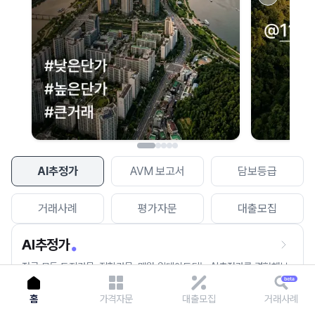
이용에 불편을 드려 죄송합니다.
다시 시도
AI추정가
AVM 보고서
담보등급
거래사례
평가자문
대출모집
AI추정가
전국 모든 토지건물, 집합건물, 매월 업데이트되는 AI추정가를 경험해보
세요.
홈
가격자문
대출모집
거래사례