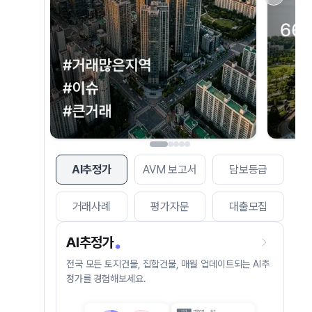
AI추정가
AVM 보고서
담보등급
거래사례
평가자문
대출모집
AI추정가
전국 모든 토지건물, 집합건물, 매월 업데이트되는 AI추
정가를 경험해보세요.