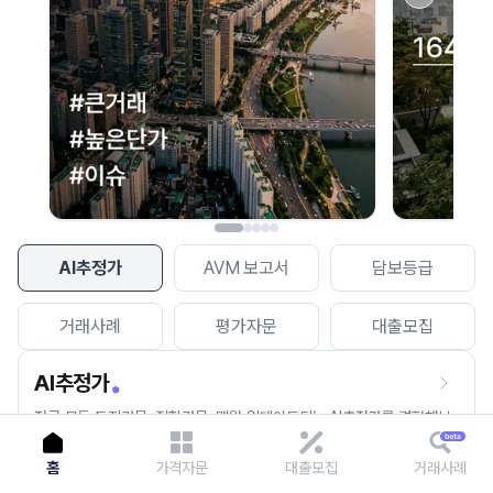
이용에 불편을 드려 죄송합니다.
다시 시도
AI추정가
AVM 보고서
담보등급
거래사례
평가자문
대출모집
AI추정가
전국 모든 토지건물, 집합건물, 매월 업데이트되는 AI추정가를 경험해보
세요.
홈
가격자문
대출모집
거래사례