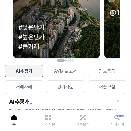
이용에 불편을 드려 죄송합니다.
다시 시도
AI추정가
AVM 보고서
담보등급
거래사례
평가자문
대출모집
AI추정가
전국 모든 토지건물, 집합건물, 매월 업데이트되는 AI추정가를 경험해보
세요.
홈
가격자문
대출모집
거래사례