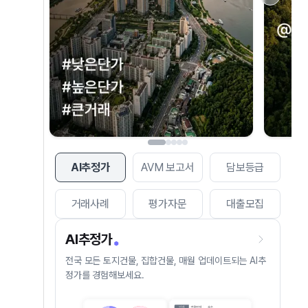
AI추정가
AVM 보고서
담보등급
거래사례
평가자문
대출모집
AI추정가
전국 모든 토지건물, 집합건물, 매월 업데이트되는 AI추
정가를 경험해보세요.