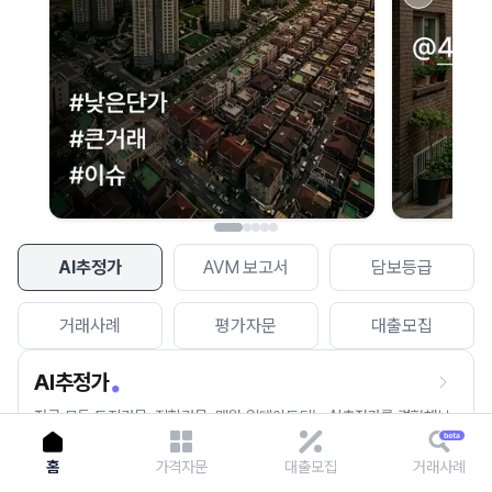
이용에 불편을 드려 죄송합니다.
다시 시도
AI추정가
AVM 보고서
담보등급
거래사례
평가자문
대출모집
AI추정가
전국 모든 토지건물, 집합건물, 매월 업데이트되는 AI추정가를 경험해보
세요.
홈
가격자문
대출모집
거래사례