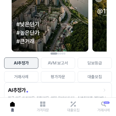
이용에 불편을 드려 죄송합니다.
다시 시도
AI추정가
AVM 보고서
담보등급
거래사례
평가자문
대출모집
AI추정가
전국 모든 토지건물, 집합건물, 매월 업데이트되는 AI추정가를 경험해보
세요.
홈
가격자문
대출모집
거래사례