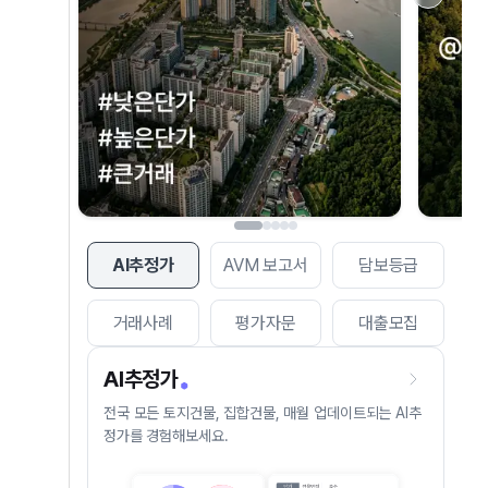
AI추정가
AVM 보고서
담보등급
거래사례
평가자문
대출모집
AI추정가
전국 모든 토지건물, 집합건물, 매월 업데이트되는 AI추
정가를 경험해보세요.