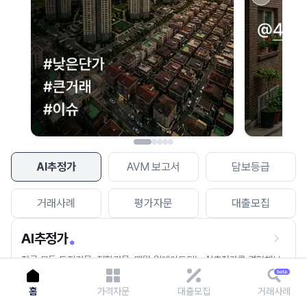
이용에 불편을 드려 죄송합니다.
다시 시도
AI추정가
AVM 보고서
담보등급
거래사례
평가자문
대출모집
AI추정가
전국 모든 토지건물, 집합건물, 매월 업데이트되는 AI추정가를 경험해보
세요.
홈
가격자문
대출모집
거래사례