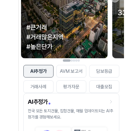
AI추정가
AVM 보고서
담보등급
거래사례
평가자문
대출모집
AI추정가
전국 모든 토지건물, 집합건물, 매월 업데이트되는 AI추
정가를 경험해보세요.