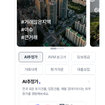
AI추정가
AVM 보고서
담보등급
거래사례
평가자문
대출모집
AI추정가
전국 모든 토지건물, 집합건물, 매월 업데이트되는 AI추
정가를 경험해보세요.