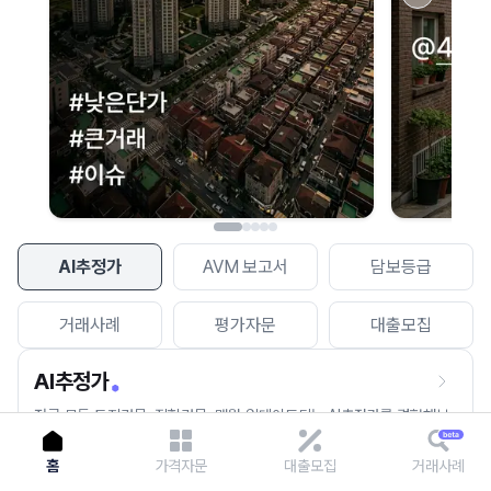
이용에 불편을 드려 죄송합니다.
다시 시도
AI추정가
AVM 보고서
담보등급
거래사례
평가자문
대출모집
AI추정가
전국 모든 토지건물, 집합건물, 매월 업데이트되는 AI추정가를 경험해보
세요.
홈
가격자문
대출모집
거래사례