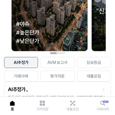
이용에 불편을 드려 죄송합니다.
다시 시도
AI추정가
AVM 보고서
담보등급
거래사례
평가자문
대출모집
AI추정가
전국 모든 토지건물, 집합건물, 매월 업데이트되는 AI추정가를 경험해보
세요.
홈
가격자문
대출모집
거래사례