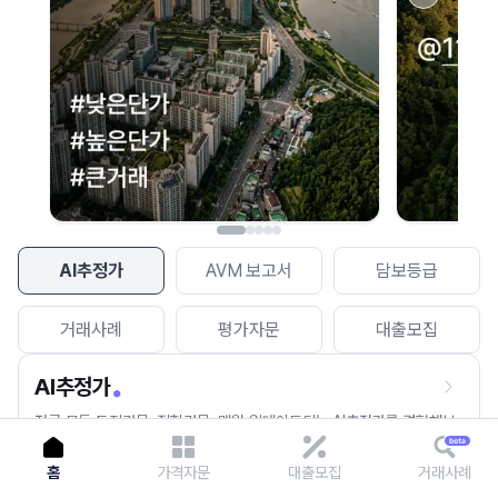
이용에 불편을 드려 죄송합니다.
다시 시도
AI추정가
AVM 보고서
담보등급
거래사례
평가자문
대출모집
AI추정가
전국 모든 토지건물, 집합건물, 매월 업데이트되는 AI추정가를 경험해보
세요.
홈
가격자문
대출모집
거래사례