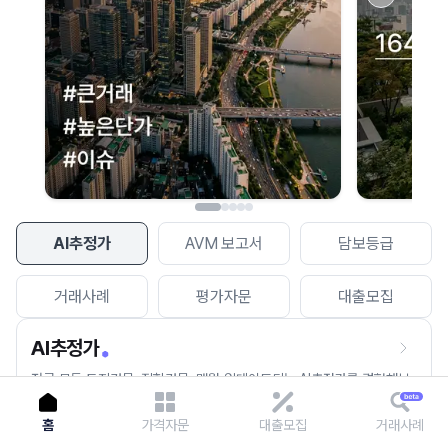
이용에 불편을 드려 죄송합니다.
다시 시도
AI추정가
AVM 보고서
담보등급
거래사례
평가자문
대출모집
AI추정가
전국 모든 토지건물, 집합건물, 매월 업데이트되는 AI추정가를 경험해보
세요.
홈
가격자문
대출모집
거래사례