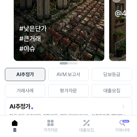
이용에 불편을 드려 죄송합니다.
다시 시도
AI추정가
AVM 보고서
담보등급
거래사례
평가자문
대출모집
AI추정가
전국 모든 토지건물, 집합건물, 매월 업데이트되는 AI추정가를 경험해보
세요.
홈
가격자문
대출모집
거래사례