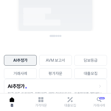
이용에 불편을 드려 죄송합니다.
다시 시도
AI추정가
AVM 보고서
담보등급
거래사례
평가자문
대출모집
AI추정가
전국 모든 토지건물, 집합건물, 매월 업데이트되는 AI추정가를 경험해보
세요.
홈
가격자문
대출모집
거래사례