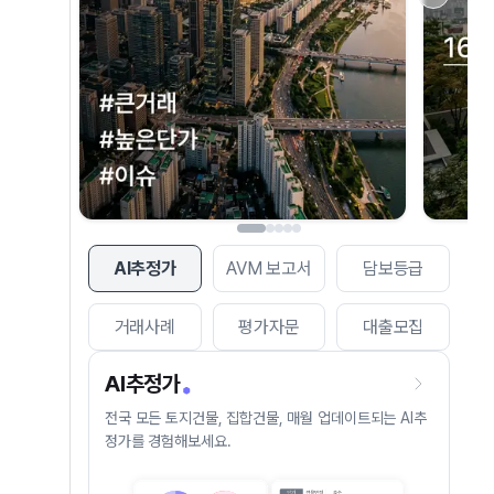
AI추정가
AVM 보고서
담보등급
거래사례
평가자문
대출모집
AI추정가
전국 모든 토지건물, 집합건물, 매월 업데이트되는 AI추
정가를 경험해보세요.