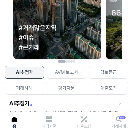
이용에 불편을 드려 죄송합니다.
다시 시도
AI추정가
AVM 보고서
담보등급
거래사례
평가자문
대출모집
AI추정가
전국 모든 토지건물, 집합건물, 매월 업데이트되는 AI추정가를 경험해보
세요.
홈
가격자문
대출모집
거래사례