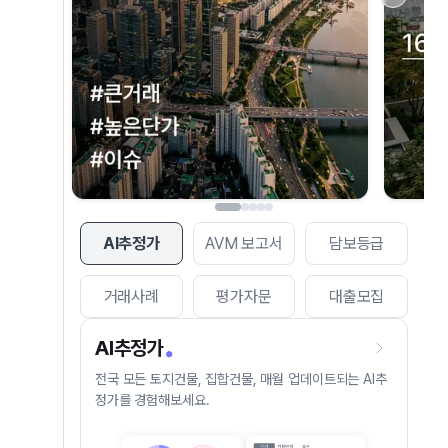
AI추정가
AVM 보고서
담보등급
거래사례
평가자문
대출모집
AI추정가
전국 모든 토지건물, 집합건물, 매월 업데이트되는 AI추
정가를 경험해보세요.