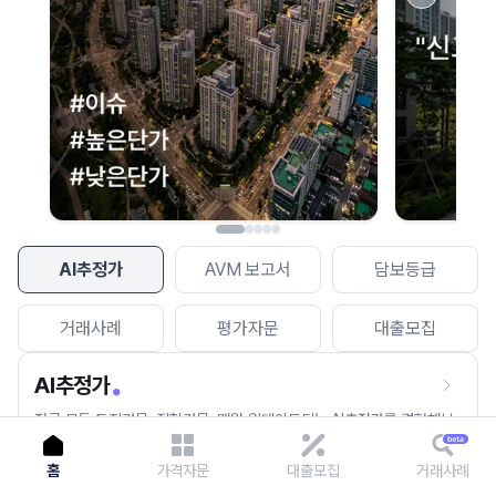
이용에 불편을 드려 죄송합니다.
다시 시도
AI추정가
AVM 보고서
담보등급
거래사례
평가자문
대출모집
AI추정가
전국 모든 토지건물, 집합건물, 매월 업데이트되는 AI추정가를 경험해보
세요.
홈
가격자문
대출모집
거래사례