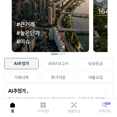
이용에 불편을 드려 죄송합니다.
다시 시도
AI추정가
AVM 보고서
담보등급
거래사례
평가자문
대출모집
AI추정가
전국 모든 토지건물, 집합건물, 매월 업데이트되는 AI추정가를 경험해보
세요.
홈
가격자문
대출모집
거래사례