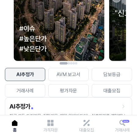
이용에 불편을 드려 죄송합니다.
다시 시도
AI추정가
AVM 보고서
담보등급
거래사례
평가자문
대출모집
AI추정가
전국 모든 토지건물, 집합건물, 매월 업데이트되는 AI추정가를 경험해보
세요.
홈
가격자문
대출모집
거래사례