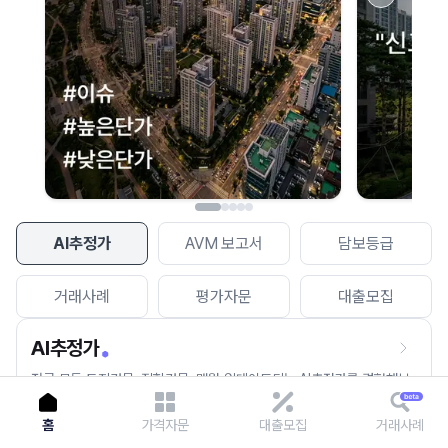
이용에 불편을 드려 죄송합니다.
다시 시도
AI추정가
AVM 보고서
담보등급
거래사례
평가자문
대출모집
AI추정가
전국 모든 토지건물, 집합건물, 매월 업데이트되는 AI추정가를 경험해보
세요.
홈
가격자문
대출모집
거래사례