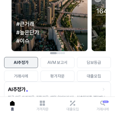
이용에 불편을 드려 죄송합니다.
다시 시도
AI추정가
AVM 보고서
담보등급
거래사례
평가자문
대출모집
AI추정가
전국 모든 토지건물, 집합건물, 매월 업데이트되는 AI추정가를 경험해보
세요.
홈
가격자문
대출모집
거래사례