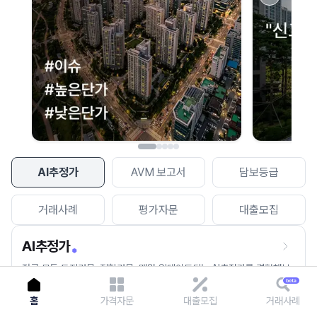
이용에 불편을 드려 죄송합니다.
다시 시도
AI추정가
AVM 보고서
담보등급
거래사례
평가자문
대출모집
AI추정가
전국 모든 토지건물, 집합건물, 매월 업데이트되는 AI추정가를 경험해보
세요.
홈
가격자문
대출모집
거래사례