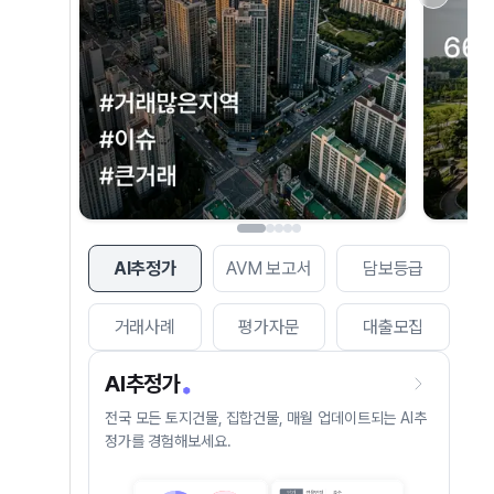
AI추정가
AVM 보고서
담보등급
거래사례
평가자문
대출모집
AI추정가
전국 모든 토지건물, 집합건물, 매월 업데이트되는 AI추
정가를 경험해보세요.