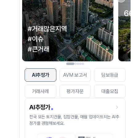
AI추정가
AVM 보고서
담보등급
거래사례
평가자문
대출모집
AI추정가
전국 모든 토지건물, 집합건물, 매월 업데이트되는 AI추
정가를 경험해보세요.