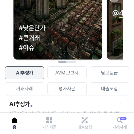
이용에 불편을 드려 죄송합니다.
다시 시도
AI추정가
AVM 보고서
담보등급
거래사례
평가자문
대출모집
AI추정가
전국 모든 토지건물, 집합건물, 매월 업데이트되는 AI추정가를 경험해보
세요.
홈
가격자문
대출모집
거래사례