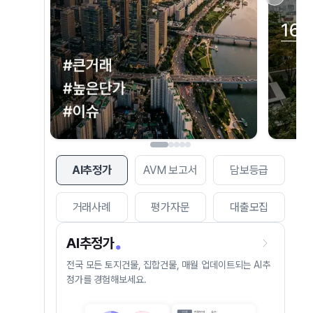
AI추정가
AVM 보고서
담보등급
거래사례
평가자문
대출모집
AI추정가
전국 모든 토지건물, 집합건물, 매월 업데이트되는 AI추
정가를 경험해보세요.