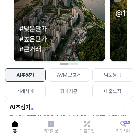
이용에 불편을 드려 죄송합니다.
다시 시도
AI추정가
AVM 보고서
담보등급
거래사례
평가자문
대출모집
AI추정가
전국 모든 토지건물, 집합건물, 매월 업데이트되는 AI추정가를 경험해보
세요.
홈
가격자문
대출모집
거래사례