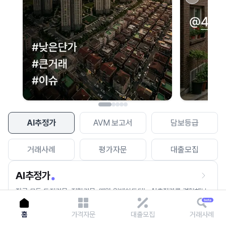
이용에 불편을 드려 죄송합니다.
다시 시도
AI추정가
AVM 보고서
담보등급
거래사례
평가자문
대출모집
AI추정가
전국 모든 토지건물, 집합건물, 매월 업데이트되는 AI추정가를 경험해보
세요.
홈
가격자문
대출모집
거래사례