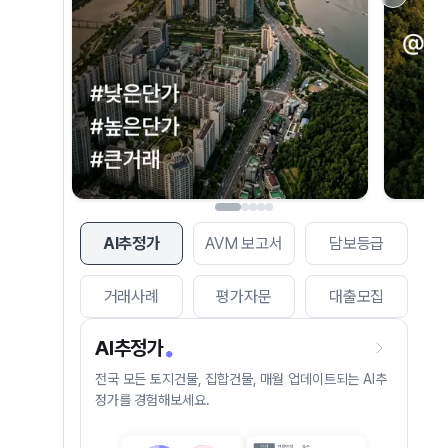
AI추정가
AVM 보고서
담보등급
거래사례
평가자문
대출모집
AI추정가
전국 모든 토지건물, 집합건물, 매월 업데이트되는 AI추
정가를 경험해보세요.