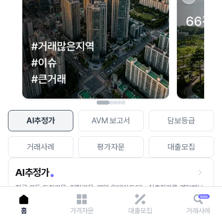
이용에 불편을 드려 죄송합니다.
다시 시도
AI추정가
AVM 보고서
담보등급
거래사례
평가자문
대출모집
AI추정가
전국 모든 토지건물, 집합건물, 매월 업데이트되는 AI추정가를 경험해보
세요.
홈
가격자문
대출모집
거래사례