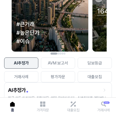
이용에 불편을 드려 죄송합니다.
다시 시도
AI추정가
AVM 보고서
담보등급
거래사례
평가자문
대출모집
AI추정가
전국 모든 토지건물, 집합건물, 매월 업데이트되는 AI추정가를 경험해보
세요.
홈
가격자문
대출모집
거래사례