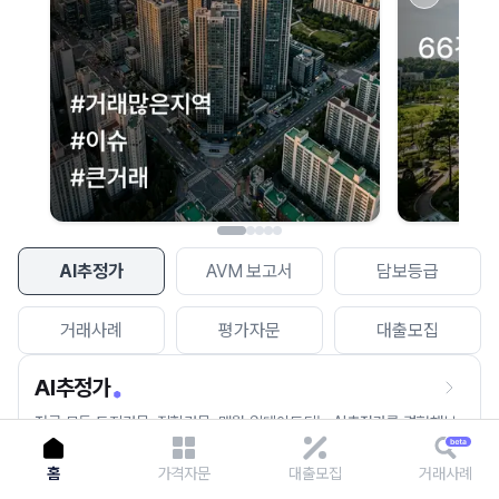
이용에 불편을 드려 죄송합니다.
다시 시도
AI추정가
AVM 보고서
담보등급
거래사례
평가자문
대출모집
AI추정가
전국 모든 토지건물, 집합건물, 매월 업데이트되는 AI추정가를 경험해보
세요.
홈
가격자문
대출모집
거래사례