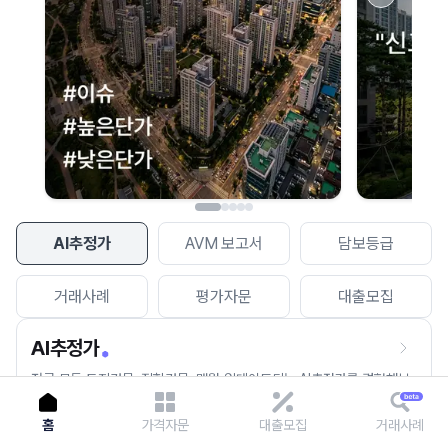
이용에 불편을 드려 죄송합니다.
다시 시도
AI추정가
AVM 보고서
담보등급
거래사례
평가자문
대출모집
AI추정가
전국 모든 토지건물, 집합건물, 매월 업데이트되는 AI추정가를 경험해보
세요.
홈
가격자문
대출모집
거래사례