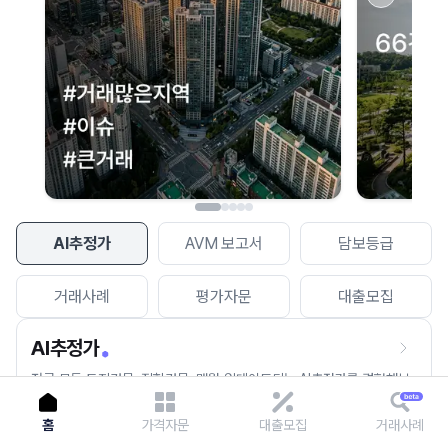
이용에 불편을 드려 죄송합니다.
다시 시도
AI추정가
AVM 보고서
담보등급
거래사례
평가자문
대출모집
AI추정가
전국 모든 토지건물, 집합건물, 매월 업데이트되는 AI추정가를 경험해보
세요.
홈
가격자문
대출모집
거래사례