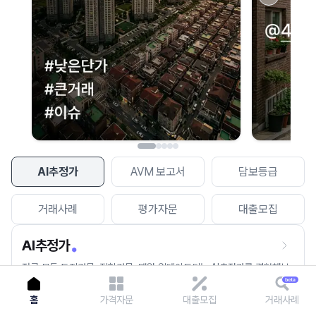
이용에 불편을 드려 죄송합니다.
다시 시도
AI추정가
AVM 보고서
담보등급
거래사례
평가자문
대출모집
AI추정가
전국 모든 토지건물, 집합건물, 매월 업데이트되는 AI추정가를 경험해보
세요.
홈
가격자문
대출모집
거래사례