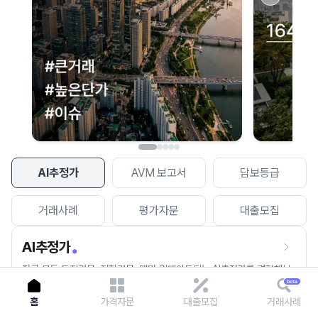
이용에 불편을 드려 죄송합니다.
다시 시도
AI추정가
AVM 보고서
담보등급
거래사례
평가자문
대출모집
AI추정가
전국 모든 토지건물, 집합건물, 매월 업데이트되는 AI추정가를 경험해보
세요.
홈
가격자문
대출모집
거래사례