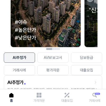
이용에 불편을 드려 죄송합니다.
다시 시도
AI추정가
AVM 보고서
담보등급
거래사례
평가자문
대출모집
AI추정가
전국 모든 토지건물, 집합건물, 매월 업데이트되는 AI추정가를 경험해보
세요.
홈
가격자문
대출모집
거래사례