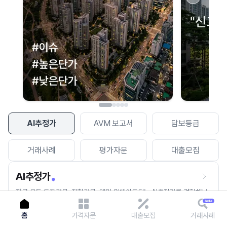
이용에 불편을 드려 죄송합니다.
다시 시도
AI추정가
AVM 보고서
담보등급
거래사례
평가자문
대출모집
AI추정가
전국 모든 토지건물, 집합건물, 매월 업데이트되는 AI추정가를 경험해보
세요.
홈
가격자문
대출모집
거래사례