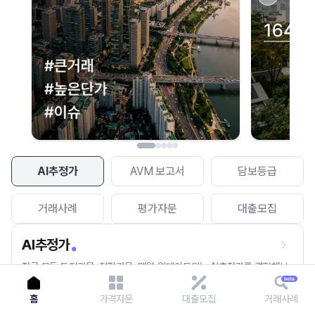
이용에 불편을 드려 죄송합니다.
다시 시도
AI추정가
AVM 보고서
담보등급
거래사례
평가자문
대출모집
AI추정가
전국 모든 토지건물, 집합건물, 매월 업데이트되는 AI추정가를 경험해보
세요.
홈
가격자문
대출모집
거래사례