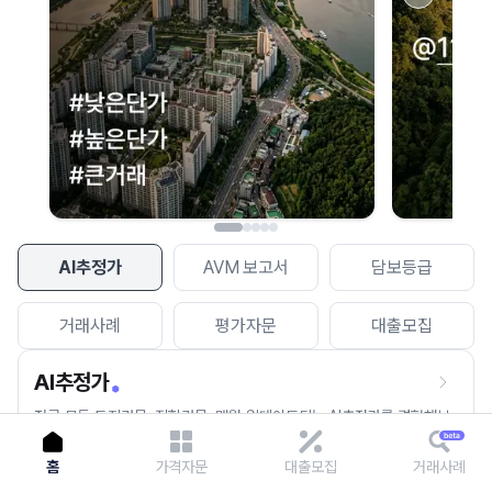
이용에 불편을 드려 죄송합니다.
다시 시도
AI추정가
AVM 보고서
담보등급
거래사례
평가자문
대출모집
AI추정가
전국 모든 토지건물, 집합건물, 매월 업데이트되는 AI추정가를 경험해보
세요.
홈
가격자문
대출모집
거래사례