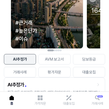
이용에 불편을 드려 죄송합니다.
다시 시도
AI추정가
AVM 보고서
담보등급
거래사례
평가자문
대출모집
AI추정가
전국 모든 토지건물, 집합건물, 매월 업데이트되는 AI추정가를 경험해보
세요.
홈
가격자문
대출모집
거래사례