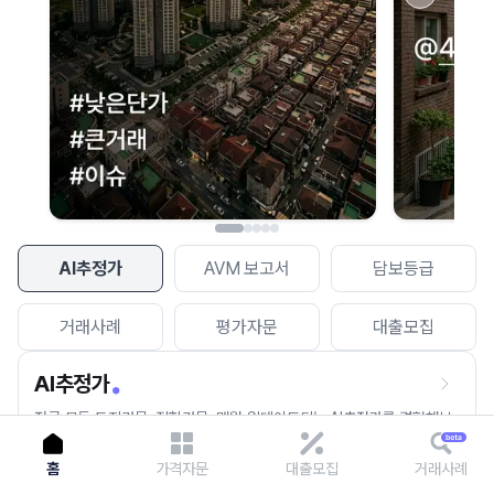
이용에 불편을 드려 죄송합니다.
다시 시도
AI추정가
AVM 보고서
담보등급
거래사례
평가자문
대출모집
AI추정가
전국 모든 토지건물, 집합건물, 매월 업데이트되는 AI추정가를 경험해보
세요.
홈
가격자문
대출모집
거래사례