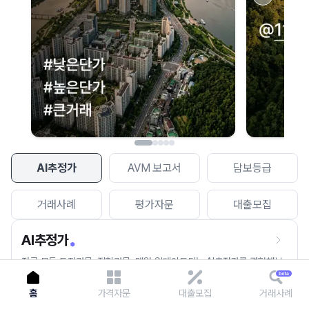
이용에 불편을 드려 죄송합니다.
다시 시도
AI추정가
AVM 보고서
담보등급
거래사례
평가자문
대출모집
AI추정가
전국 모든 토지건물, 집합건물, 매월 업데이트되는 AI추정가를 경험해보
세요.
홈
가격자문
대출모집
거래사례