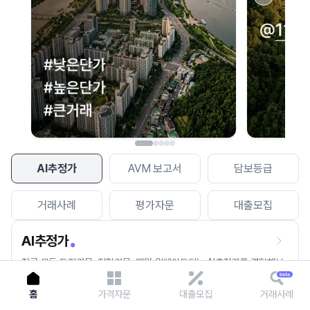
이용에 불편을 드려 죄송합니다.
다시 시도
AI추정가
AVM 보고서
담보등급
거래사례
평가자문
대출모집
AI추정가
전국 모든 토지건물, 집합건물, 매월 업데이트되는 AI추정가를 경험해보
세요.
홈
가격자문
대출모집
거래사례